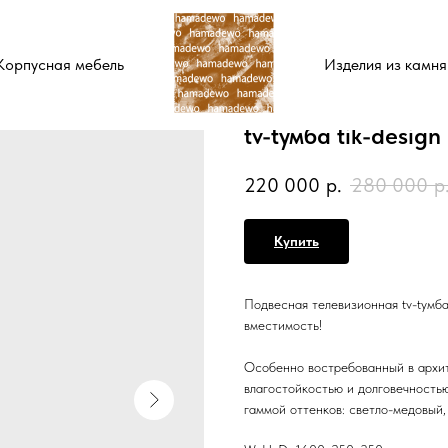
Корпусная мебель
Изделия из камня
tv-tумба tik-design
220 000
р.
280 000
р
Купить
Подвесная телевизионная tv-tумба
вместимость!
Особенно востребованный в архит
влагостойкостью и долговечность
гаммой оттенков: светло-медовый