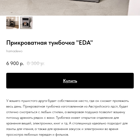
Прикроватная тумбочка "EDA"
hamadewo
6 900
р.
8 300
р.
Купить
У вашего пушистого друга будет собственное место, где он сможет пролежать
весь день. Прикроватная тумбочка изготовленная из Австрийского лдсп, будет
отлично смотреться с любым стилем, а велюровая подушка позволит вашему
питомцу дремать рядом с вами. Тумбочка имеет открытое отделение для
хранения вещей, электроники, книг и тд. А столешница идеально подходит для
лампы для чтения, а также для хранения закусок и электроники во время
просмотра любимых передач и фильмов.