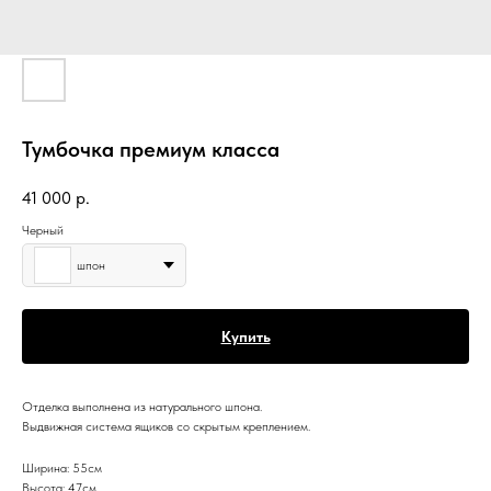
Тумбочка премиум класса
41 000
р.
Черный
шпон
Купить
Отделка выполнена из натурального шпона.
Выдвижная система ящиков со скрытым креплением.
Ширина: 55см
Высота: 47см